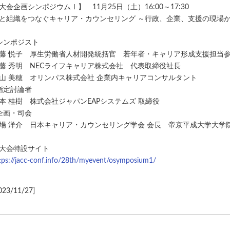
大会企画シンポジウムⅠ】 11月25日（土）16:00～17:30
と組織をつなぐキャリア・カウンセリング ～行政、企業、支援の現場
シンポジスト
藤 悦子 厚生労働省人材開発統括官 若年者・キャリア形成支援担当
藤 秀明 NECライフキャリア株式会社 代表取締役社長
山 美穂 オリンパス株式会社 企業内キャリアコンサルタント
指定討論者
本 桂樹 株式会社ジャパンEAPシステムズ 取締役
企画・司会
場 洋介 日本キャリア・カウンセリング学会 会長 帝京平成大学大学
大会特設サイト
tps://jacc-conf.info/28th/myevent/osymposium1/
023/11/27]