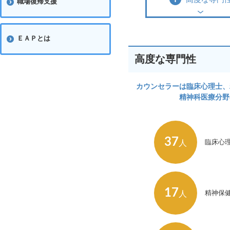
職場復帰支援
ＥＡＰとは
高度な専門性
カウンセラーは臨床心理士、
精神科医療分野
37
臨床心
人
17
精神保
人