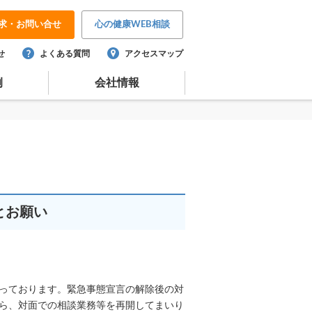
求・
お問い合せ
心の健康
WEB相談
せ
よくある質問
アクセスマップ
例
会社情報
とお願い
っております。緊急事態宣言の解除後の対
ら、対面での相談業務等を再開してまいり