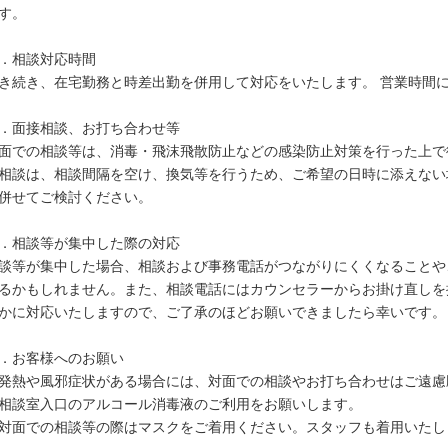
す。
．相談対応時間
き続き、在宅勤務と時差出勤を併用して対応をいたします。 営業時間
．面接相談、お打ち合わせ等
面での相談等は、消毒・飛沫飛散防止などの感染防止対策を行った上で
相談は、相談間隔を空け、換気等を行うため、ご希望の日時に添えない
併せてご検討ください。
．相談等が集中した際の対応
談等が集中した場合、相談および事務電話がつながりにくくなることや
るかもしれません。また、相談電話にはカウンセラーからお掛け直しを
かに対応いたしますので、ご了承のほどお願いできましたら幸いです。
．お客様へのお願い
発熱や風邪症状がある場合には、対面での相談やお打ち合わせはご遠慮
相談室入口のアルコール消毒液のご利用をお願いします。
対面での相談等の際はマスクをご着用ください。スタッフも着用いたし