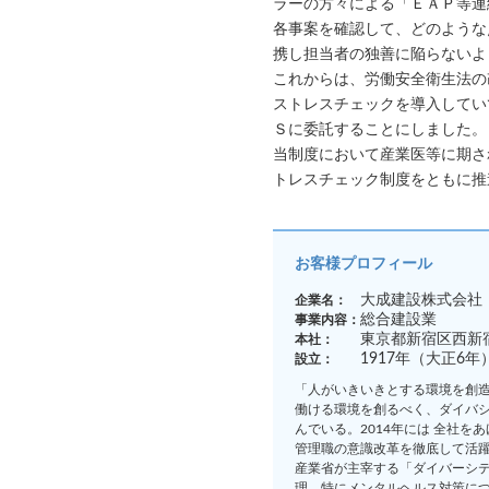
ラーの方々による「ＥＡＰ等連
各事案を確認して、どのような
携し担当者の独善に陥らないよ
これからは、労働安全衛生法の
ストレスチェックを導入してい
Ｓに委託することにしました。
当制度において産業医等に期さ
トレスチェック制度をともに推
お客様プロフィール
大成建設株式会社
企業名：
総合建設業
事業内容：
東京都新宿区西新宿
本社：
1917年（大正6年
設立：
「人がいきいきとする環境を創
働ける環境を創るべく、ダイバ
んでいる。2014年には 全社
管理職の意識改革を徹底して活
産業省が主宰する「ダイバーシテ
理、特にメンタルヘルス対策に